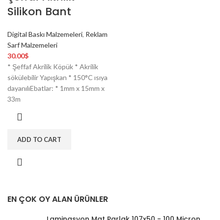
Silikon Bant
Digital Baskı Malzemeleri
,
Reklam
Sarf Malzemeleri
30.00
$
* Şeffaf Akrilik Köpük * Akrilik
sökülebilir Yapışkan * 150°C ısıya
dayanılıEbatlar: * 1mm x 15mm x
33m
ADD TO CART
EN ÇOK OY ALAN ÜRÜNLER
Laminasyon Mat Parlak 107x50 - 100 Micron