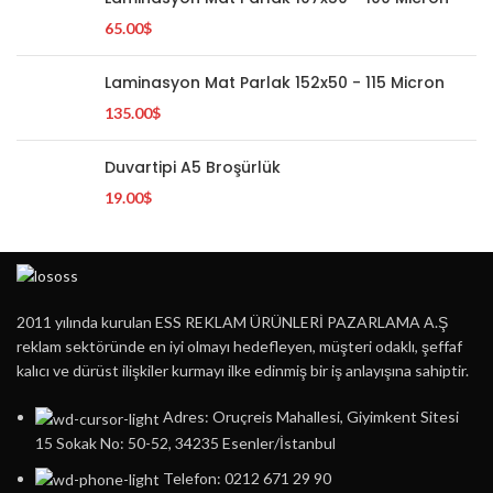
65.00
$
Laminasyon Mat Parlak 152x50 - 115 Micron
135.00
$
Duvartipi A5 Broşürlük
19.00
$
2011 yılında kurulan ESS REKLAM ÜRÜNLERİ PAZARLAMA A.Ş
reklam sektöründe en iyi olmayı hedefleyen, müşteri odaklı, şeffaf
kalıcı ve dürüst ilişkiler kurmayı ilke edinmiş bir iş anlayışına sahiptir.
Adres: Oruçreis Mahallesi, Giyimkent Sitesi
15 Sokak No: 50-52, 34235 Esenler/İstanbul
Telefon: 0212 671 29 90