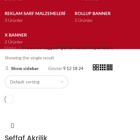
REKLAM SARF MALZEMELERI
ROLLUP BANNER
3 Ürünler
5 Ürünler
X BANNER
2 Ürünler
Home
Products tagged “Şeffaf Akrilik Köpük Bant”
Showing the single result
Show sidebar
Göster
9
12
18
24
Şeffaf Akrilik