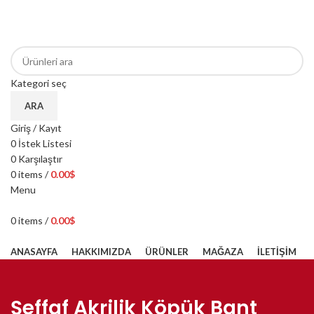
ANASAYFA
HAKKIMIZDA
ÜRÜNLER
MAĞAZA
İLETIŞIM
ANASAYFA
HAKKIMIZDA
İLETIŞIM
Kategori seç
ARA
Giriş / Kayıt
0
İstek Listesi
0
Karşılaştır
0
items
/
0.00
$
Menu
0
items
/
0.00
$
Kategorilere Gözat
ANASAYFA
HAKKIMIZDA
ÜRÜNLER
MAĞAZA
İLETIŞIM
Şeffaf Akrilik Köpük Bant