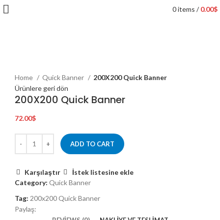
0
items
/
0.00
$
Click to enlarge
Home
Quick Banner
200X200 Quick Banner
Ürünlere geri dön
200X200 Quick Banner
72.00
$
ADD TO CART
Karşılaştır
İstek listesine ekle
Category:
Quick Banner
Tag:
200x200 Quick Banner
Paylaş:
REVIEWS (0)
NAKLIYE VE TESLIMAT