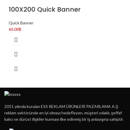
100X200 Quick Banner
Quick Banner
65.00
$
2011 yılında kurulan ESS REKLAM ÜRÜNLERİ PAZARLAMA A.Ş
reklam sektöründe en iyi olmayı hedefleyen, müşteri odaklı, şeffaf
kalıcı ve dürüst ilişkiler kurmayı ilke edinmiş bir iş anlayışına sahiptir.